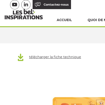
Aller
Contactez-nous
au
contenu
ACCUEIL
QUOI DE 
principal
FIL
D'ARIANE
télécharger la fiche technique