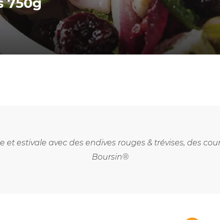
s 750g
 et estivale avec des endives rouges & trévises, des cou
Boursin®