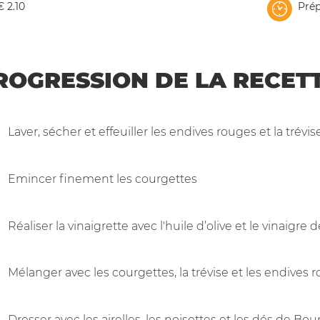
€ 2.10
Prép
ROGRESSION DE LA RECET
Laver, sécher et effeuiller les endives rouges et la trévis
Emincer finement les courgettes
Réaliser la vinaigrette avec l'huile d’olive et le vinaigre 
Mélanger avec les courgettes, la trévise et les endives 
Dresser avec les airelles, les noisettes et les dés de Bou