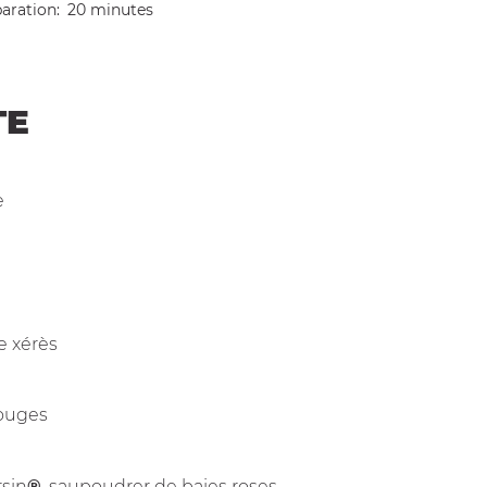
aration
20 minutes
TE
e
de xérès
rouges
rsin
®
, saupoudrer de baies roses