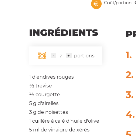
Coût/portion
INGRÉDIENTS
P
portions
1
d'endives rouges
1⁄2
trévise
1⁄2
courgette
5 g
d'airelles
3 g
de noisettes
1 cuillère à café
d'huile d'olive
5 ml
de vinaigre de xérès