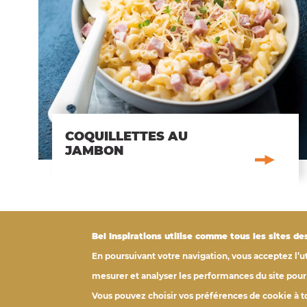
COQUILLETTES AU
JAMBON
Bel
Inspirations
utilise comme tous les sites des
En poursuivant votre navigation, vous acceptez l’
mesurer et analyser les performances du site pou
FAIM DE NOUVELLES TENDANCES ET
Vous pouvez choisir vos préférences de cookie à
D'INSPIRATIONS RECETTES ?