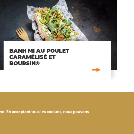
BANH MI AU POULET
CARAMÉLISÉ ET
BOURSIN®
rme. En acceptant tous les cookies, nous pouvons
Nos engagements
FOOTER
Nutrition