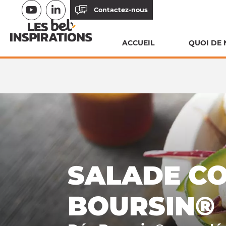
Aller
Contactez-nous
au
contenu
ACCUEIL
QUOI DE 
principal
FIL
D'ARIANE
SALADE C
BOURSIN®