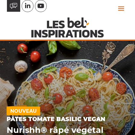
Aller
au
contenu
principal
NOUVEAU
PÂTES TOMATE BASILIC VEGAN
Nurishh® râpé végétal