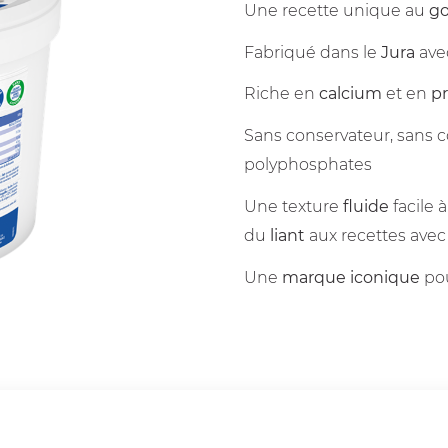
Une recette unique au
go
Fabriqué dans le
Jura
avec
Riche en
calcium
et en
p
Sans conservateur, sans co
polyphosphates
Une texture
fluide
facile
du
liant
aux recettes ave
Une
marque iconique
pou