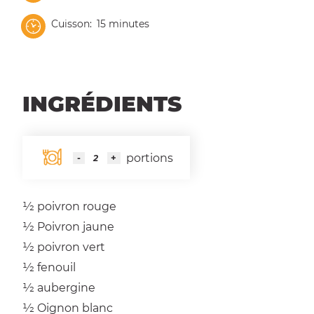
Cuisson
15 minutes
INGRÉDIENTS
portions
1⁄2
poivron rouge
1⁄2
Poivron jaune
1⁄2
poivron vert
1⁄2
fenouil
1⁄2
aubergine
1⁄2
Oignon blanc