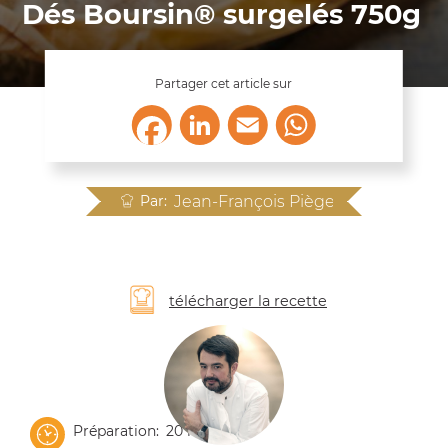
Dés Boursin® surgelés 750g
Partager cet article sur
LinkedIn
Email
WhatsApp
Facebook
Par
Jean-François Piège
télécharger la recette
Préparation
20 minutes