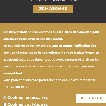
JE M'ABONNE
Nos engagements
Bel
Inspirations
utilise comme tous les sites des cookies pour
FOOTER
Nutrition
améliorer votre expérience utilisateur.
En poursuivant votre navigation, vous acceptez l’utilisation des
Tous les produits
© Bel Foodservice France
cookies nécessaires au bon fonctionnement de la plateforme. En
Photothèque
belfoodservice.fr
acceptant tous les cookies, nous pouvons mesurer et analyser les
Cookies
Confidentialités
Mentions légales
performances du site pour vous proposer du contenu qui vous
ressemblent.
Vous pouvez choisir vos préférences de cookie à tout moment.
EN SAVOIR PLUS
Cookies nécessaires
ACCEPTER
Cookies analytiques