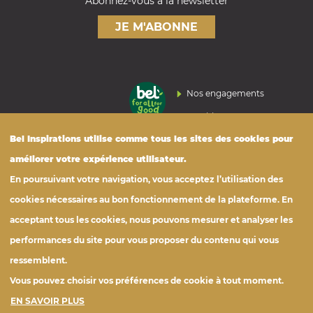
Abonnez-vous à la newsletter
JE M'ABONNE
Nos engagements
FOOTER
Nutrition
Bel
Inspirations
utilise comme tous les sites des cookies pour
Tous les produits
© Bel Foodservice France
améliorer votre expérience utilisateur.
Photothèque
belfoodservice.fr
En poursuivant votre navigation, vous acceptez l’utilisation des
Cookies
Confidentialités
Mentions légales
cookies nécessaires au bon fonctionnement de la plateforme. En
acceptant tous les cookies, nous pouvons mesurer et analyser les
performances du site pour vous proposer du contenu qui vous
ressemblent.
Vous pouvez choisir vos préférences de cookie à tout moment.
EN SAVOIR PLUS