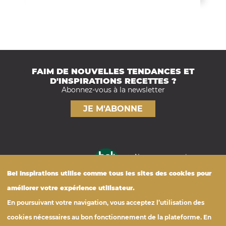
FAIM DE NOUVELLES TENDANCES ET
D'INSPIRATIONS RECETTES ?
Abonnez-vous à la newsletter
JE M'ABONNE
Nos engagements
FOOTER
Nutrition
Bel
Inspirations
utilise comme tous les sites des cookies pour
améliorer votre expérience utilisateur.
Tous les produits
© Bel Foodservice France
En poursuivant votre navigation, vous acceptez l’utilisation des
Photothèque
belfoodservice.fr
cookies nécessaires au bon fonctionnement de la plateforme. En